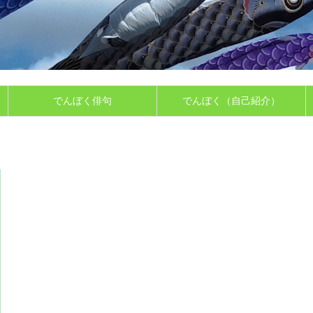
でんぼく俳句
でんぼく（自己紹介）