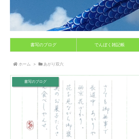
書写のブログ
でんぼく雑記帳
ホーム
>
あがり双六
書写のブログ