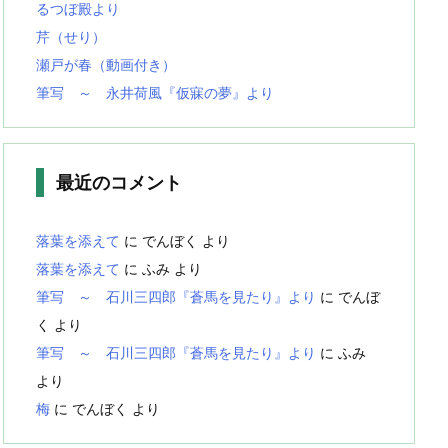
るつぼ殿より
芹（せり）
瀬戸が春（動画付き）
筆写 ～ 永井荷風『仮寐の夢』より
最近のコメント
落葉を添えて
に
でんぼく
より
落葉を添えて
に
ふみ
より
筆写 ～ 石川三四郎『蒼馬を見たり』より
に
でんぼ
く
より
筆写 ～ 石川三四郎『蒼馬を見たり』より
に
ふみ
より
梅
に
でんぼく
より