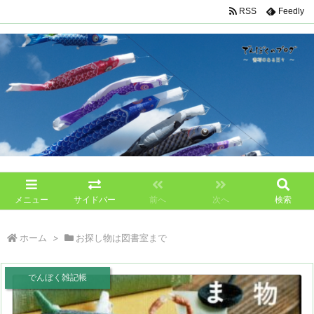
RSS
Feedly
メニュー
サイドバー
前へ
次へ
検索
ホーム
>
お探し物は図書室まで
でんぼく雑記帳