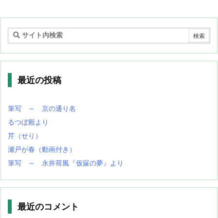
最近の投稿
筆写 ～ 京の通り名
るつぼ殿より
芹（せり）
瀬戸が春（動画付き）
筆写 ～ 永井荷風『仮寐の夢』より
最近のコメント