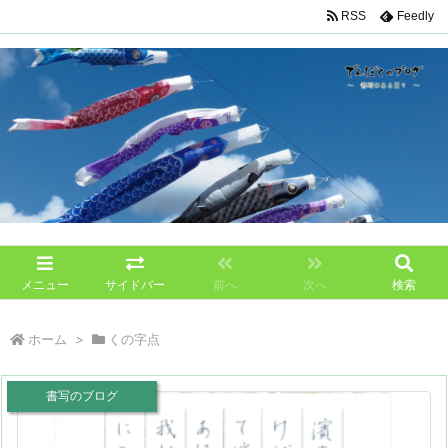
RSS
Feedly
メニュー
サイドバー
前へ
次へ
検索
ホーム
>
くの字点
書写のブログ