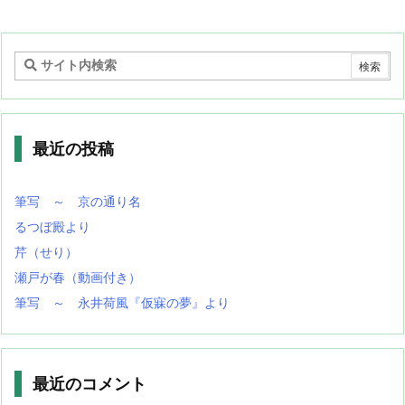
最近の投稿
筆写 ～ 京の通り名
るつぼ殿より
芹（せり）
瀬戸が春（動画付き）
筆写 ～ 永井荷風『仮寐の夢』より
最近のコメント