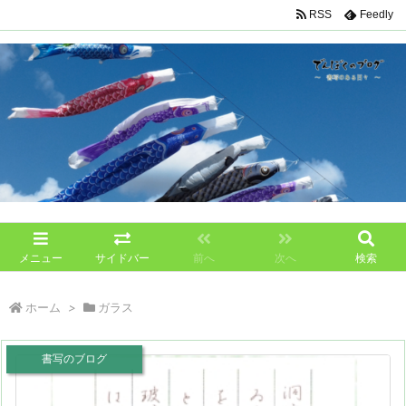
RSS
Feedly
メニュー
サイドバー
前へ
次へ
検索
ホーム
>
ガラス
書写のブログ