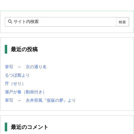
最近の投稿
筆写 ～ 京の通り名
るつぼ殿より
芹（せり）
瀬戸が春（動画付き）
筆写 ～ 永井荷風『仮寐の夢』より
最近のコメント