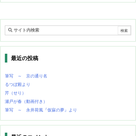
最近の投稿
筆写 ～ 京の通り名
るつぼ殿より
芹（せり）
瀬戸が春（動画付き）
筆写 ～ 永井荷風『仮寐の夢』より