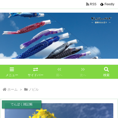
RSS
Feedly
メニュー
サイドバー
前へ
次へ
検索
ホーム
>
ノビル
でんぼく雑記帳