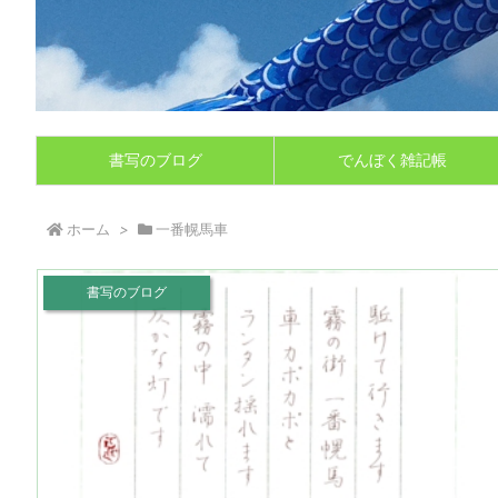
書写のブログ
でんぼく雑記帳
ホーム
>
一番幌馬車
書写のブログ