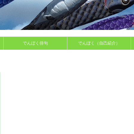
でんぼく俳句
でんぼく（自己紹介）