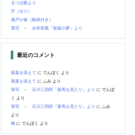
るつぼ殿より
芹（せり）
瀬戸が春（動画付き）
筆写 ～ 永井荷風『仮寐の夢』より
最近のコメント
落葉を添えて
に
でんぼく
より
落葉を添えて
に
ふみ
より
筆写 ～ 石川三四郎『蒼馬を見たり』より
に
でんぼ
く
より
筆写 ～ 石川三四郎『蒼馬を見たり』より
に
ふみ
より
梅
に
でんぼく
より