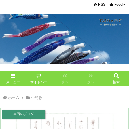
RSS
Feedly
メニュー
サイドバー
前へ
次へ
検索
ホーム
>
中島敦
書写のブログ