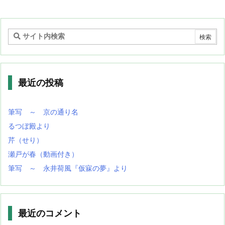
最近の投稿
筆写 ～ 京の通り名
るつぼ殿より
芹（せり）
瀬戸が春（動画付き）
筆写 ～ 永井荷風『仮寐の夢』より
最近のコメント