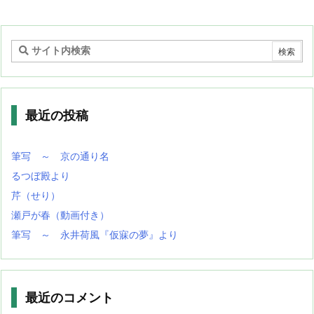
最近の投稿
筆写 ～ 京の通り名
るつぼ殿より
芹（せり）
瀬戸が春（動画付き）
筆写 ～ 永井荷風『仮寐の夢』より
最近のコメント