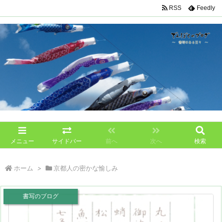
RSS
Feedly
メニュー
サイドバー
前へ
次へ
検索
ホーム
>
京都人の密かな愉しみ
書写のブログ