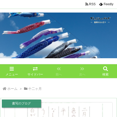
RSS
Feedly
メニュー
サイドバー
前へ
次へ
検索
ホーム
>
十二ヶ月
書写のブログ