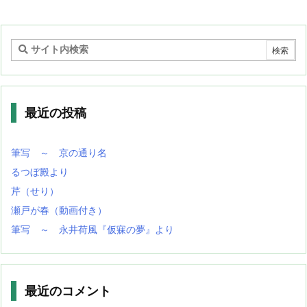
最近の投稿
筆写 ～ 京の通り名
るつぼ殿より
芹（せり）
瀬戸が春（動画付き）
筆写 ～ 永井荷風『仮寐の夢』より
最近のコメント