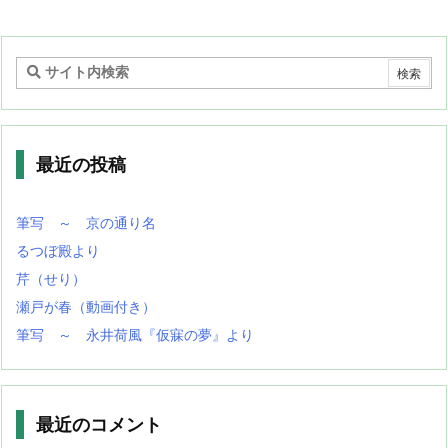
最近の投稿
筆写 ～ 京の通り名
るつぼ殿より
芹（せり）
瀬戸が春（動画付き）
筆写 ～ 永井荷風『仮寐の夢』より
最近のコメント