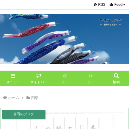
RSS
Feedly
メニュー
サイドバー
前へ
次へ
検索
ホーム
>
四季
書写のブログ