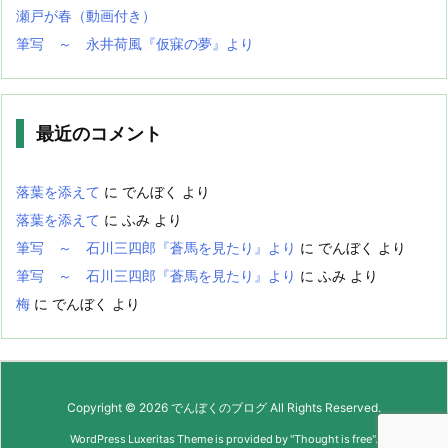
瀬戸が春（動画付き）
筆写 ～ 永井荷風『仮寐の夢』より
最近のコメント
落葉を添えて
に
でんぼく
より
落葉を添えて
に
ふみ
より
筆写 ～ 石川三四郎『蒼馬を見たり』より
に
でんぼく
より
筆写 ～ 石川三四郎『蒼馬を見たり』より
に
ふみ
より
梅
に
でんぼく
より
Copyright ©
2026
でんぼくのブログ
All Rights Reserved.
WordPress Luxeritas Theme is provided by "
Thought is free
".