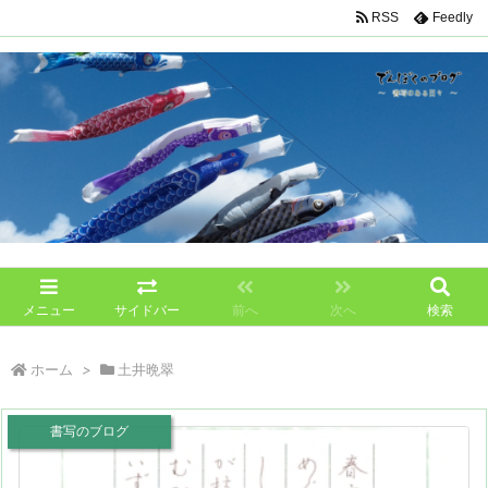
RSS
Feedly
メニュー
サイドバー
前へ
次へ
検索
ホーム
>
土井晩翠
書写のブログ