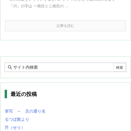
『川』の字は 一画目とニ画目の ...
記事を読む
最近の投稿
筆写 ～ 京の通り名
るつぼ殿より
芹（せり）