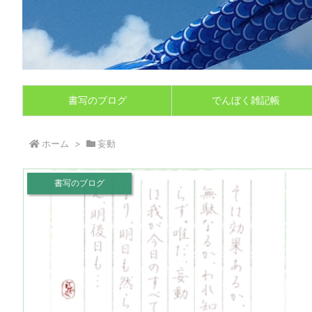
書写のブログ
でんぼく雑記帳
ホーム
>
妄動
書写のブログ