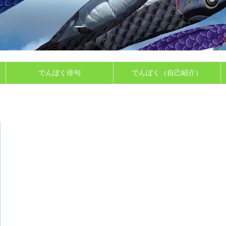
でんぼく俳句
でんぼく（自己紹介）