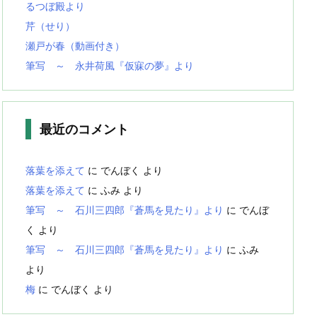
るつぼ殿より
芹（せり）
瀬戸が春（動画付き）
筆写 ～ 永井荷風『仮寐の夢』より
最近のコメント
落葉を添えて
に
でんぼく
より
落葉を添えて
に
ふみ
より
筆写 ～ 石川三四郎『蒼馬を見たり』より
に
でんぼ
く
より
筆写 ～ 石川三四郎『蒼馬を見たり』より
に
ふみ
より
梅
に
でんぼく
より