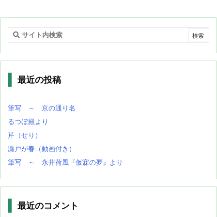
最近の投稿
筆写 ～ 京の通り名
るつぼ殿より
芹（せり）
瀬戸が春（動画付き）
筆写 ～ 永井荷風『仮寐の夢』より
最近のコメント