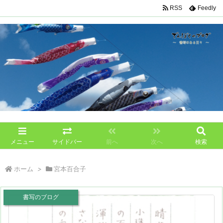
RSS
Feedly
メニュー
サイドバー
前へ
次へ
検索
ホーム
>
宮本百合子
書写のブログ