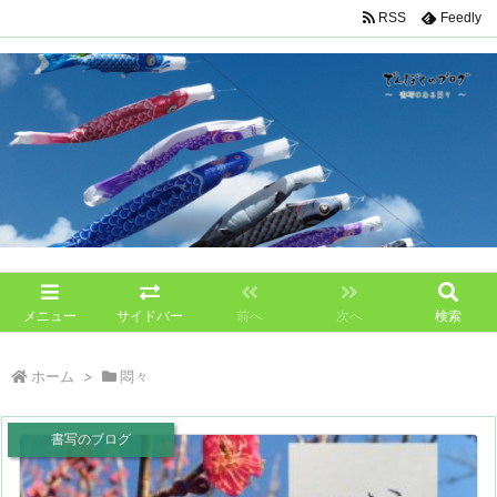
RSS
Feedly
メニュー
サイドバー
前へ
次へ
検索
ホーム
>
悶々
書写のブログ