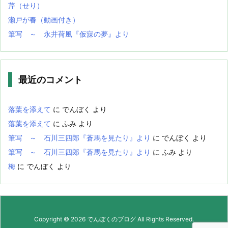
芹（せり）
瀬戸が春（動画付き）
筆写 ～ 永井荷風『仮寐の夢』より
最近のコメント
落葉を添えて
に
でんぼく
より
落葉を添えて
に
ふみ
より
筆写 ～ 石川三四郎『蒼馬を見たり』より
に
でんぼく
より
筆写 ～ 石川三四郎『蒼馬を見たり』より
に
ふみ
より
梅
に
でんぼく
より
Copyright ©
2026
でんぼくのブログ
All Rights Reserved.