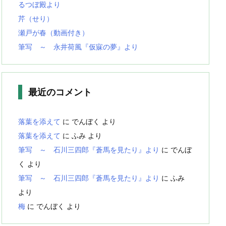
るつぼ殿より
芹（せり）
瀬戸が春（動画付き）
筆写 ～ 永井荷風『仮寐の夢』より
最近のコメント
落葉を添えて
に
でんぼく
より
落葉を添えて
に
ふみ
より
筆写 ～ 石川三四郎『蒼馬を見たり』より
に
でんぼ
く
より
筆写 ～ 石川三四郎『蒼馬を見たり』より
に
ふみ
より
梅
に
でんぼく
より