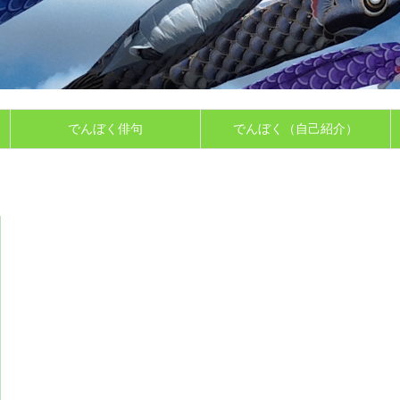
でんぼく俳句
でんぼく（自己紹介）