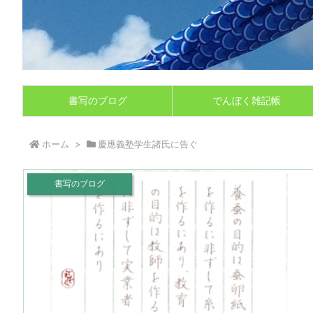
書写のブログ
でんぼく雑記帳
ホーム
>
慶應義塾学生諸氏に告ぐ
書写のブログ