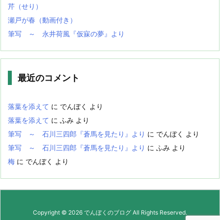
芹（せり）
瀬戸が春（動画付き）
筆写 ～ 永井荷風『仮寐の夢』より
最近のコメント
落葉を添えて
に
でんぼく
より
落葉を添えて
に
ふみ
より
筆写 ～ 石川三四郎『蒼馬を見たり』より
に
でんぼく
より
筆写 ～ 石川三四郎『蒼馬を見たり』より
に
ふみ
より
梅
に
でんぼく
より
Copyright ©
2026
でんぼくのブログ
All Rights Reserved.