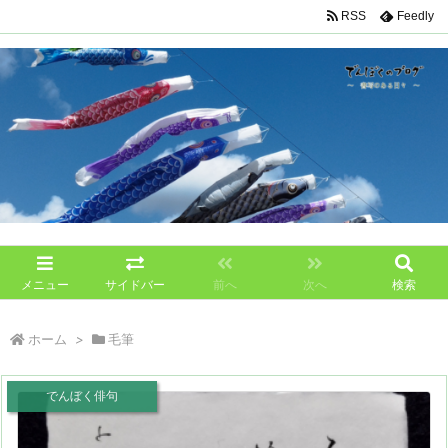
RSS
Feedly
メニュー
サイドバー
前へ
次へ
検索
ホーム
>
毛筆
でんぼく俳句