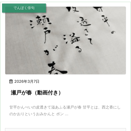
でんぼく俳句
2026年3月7日
瀬戸が春（動画付き）
甘平かんぺいの皮透きて溢あふる瀬戸が春 甘平とは、西之香にし
のかおりというおみかんと ポン ...