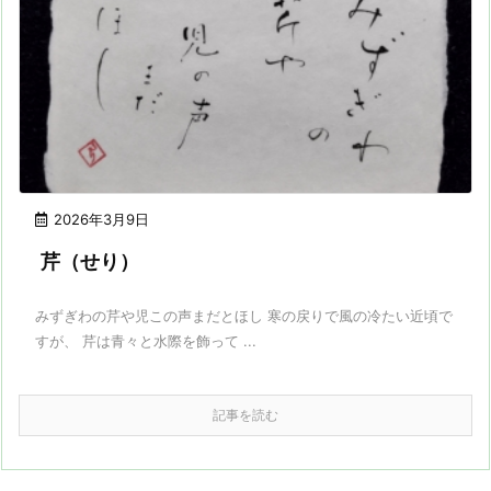
2026年3月9日
芹（せり）
みずぎわの芹や児この声まだとほし 寒の戻りで風の冷たい近頃で
すが、 芹は青々と水際を飾って ...
記事を読む