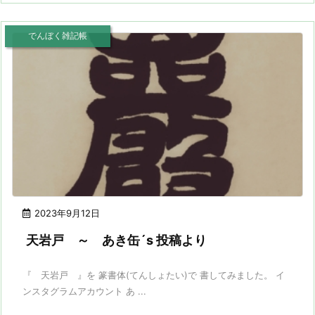
でんぼく雑記帳
2023年9月12日
天岩戸 ～ あき缶´s 投稿より
『 天岩戸 』を 篆書体(てんしょたい)で 書してみました。 イ
ンスタグラムアカウント あ ...