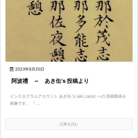
2023年9月20日
阿波禮 ～ あき缶’s 投稿より
インスタグラムアカウント あき缶´s (aki_cans) への 投稿動画＆
画像です。 『 ...
記事を読む