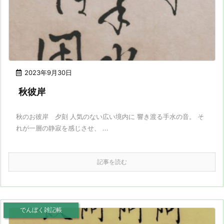
2023年9月30日
秋彼岸
秋のお彼岸 夕刻 人気のない広い境内に 響き渡る手水の音。 そ
れが一層の静寂を感じさせ、 ...
記事を読む
でんぼく雑記帳