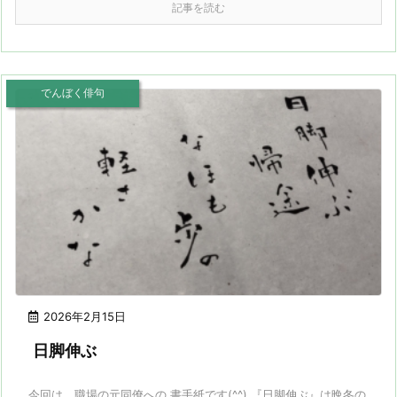
記事を読む
でんぼく俳句
2026年2月15日
日脚伸ぶ
今回は、職場の元同僚への 書手紙です(^^) 『日脚伸ぶ』は晩冬の