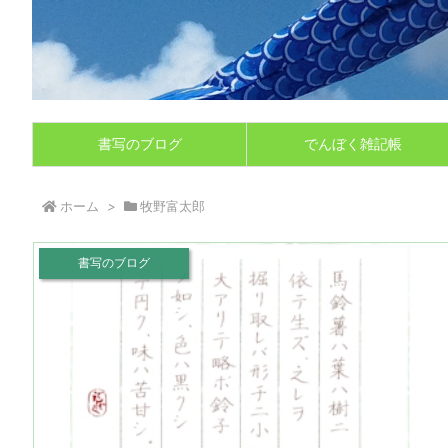
書写のブログ
でんぼく雑記帳
ホーム
>
牧野富太郎
書写のブログ