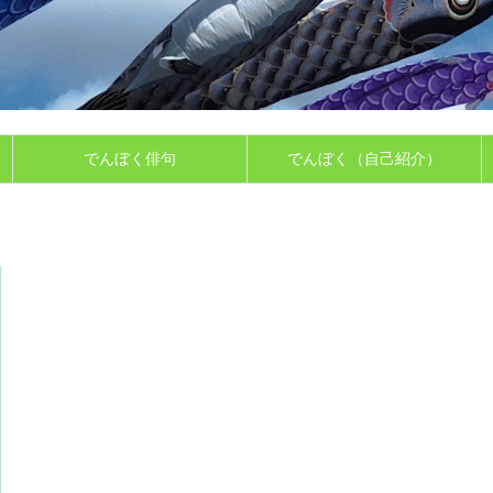
でんぼく俳句
でんぼく（自己紹介）