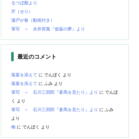
るつぼ殿より
芹（せり）
瀬戸が春（動画付き）
筆写 ～ 永井荷風『仮寐の夢』より
最近のコメント
落葉を添えて
に
でんぼく
より
落葉を添えて
に
ふみ
より
筆写 ～ 石川三四郎『蒼馬を見たり』より
に
でんぼ
く
より
筆写 ～ 石川三四郎『蒼馬を見たり』より
に
ふみ
より
梅
に
でんぼく
より