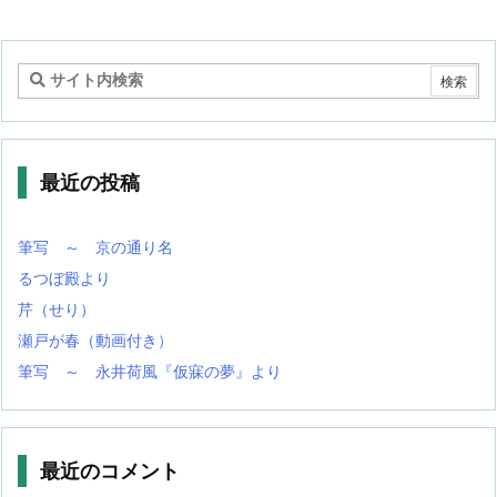
最近の投稿
筆写 ～ 京の通り名
るつぼ殿より
芹（せり）
瀬戸が春（動画付き）
筆写 ～ 永井荷風『仮寐の夢』より
最近のコメント