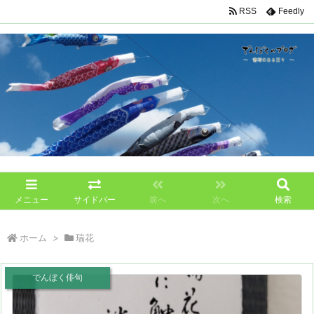
RSS
Feedly
メニュー
サイドバー
前へ
次へ
検索
ホーム
>
瑞花
でんぼく俳句