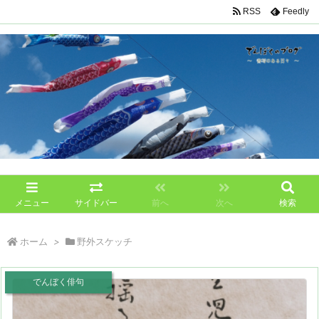
RSS
Feedly
メニュー
サイドバー
前へ
次へ
検索
ホーム
>
野外スケッチ
でんぼく俳句