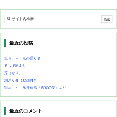
最近の投稿
筆写 ～ 京の通り名
るつぼ殿より
芹（せり）
瀬戸が春（動画付き）
筆写 ～ 永井荷風『仮寐の夢』より
最近のコメント