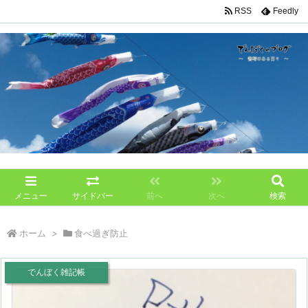
RSS
Feedly
メニュー
サイドバー
前へ
次へ
検索
ホーム
>
食べ過ぎ防止
でんぼく雑記帳