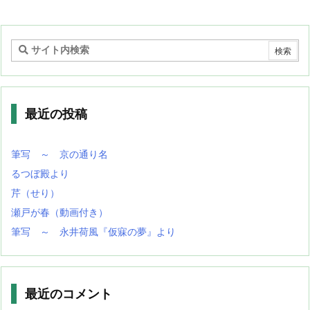
最近の投稿
筆写 ～ 京の通り名
るつぼ殿より
芹（せり）
瀬戸が春（動画付き）
筆写 ～ 永井荷風『仮寐の夢』より
最近のコメント