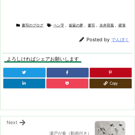
書写のブログ
ペン字
,
仮寐の夢
,
書写
,
永井荷風
,
硬筆
Posted by
でんぼく
よろしければシェアお願いします
Copy
Next
瀬戸が春（動画付き）