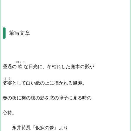
筆写文章
やわらか
昼過の
軟
な日光に、冬枯れした庭木の影が
ばさ
婆娑
として白い紙の上に描かれる風趣。
春の夜に梅の枝の影を窓の障子に見る時の
心持。
永井荷風『仮寐の夢』より