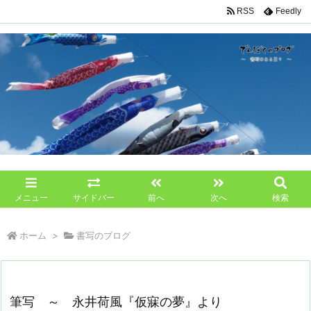
RSS
Feedly
メニュー
サイドバー
前へ
次へ
検索
ホーム
>
書写のブログ
筆写 ～ 永井荷風『仮寐の夢』より