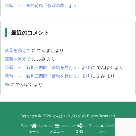
筆写 ～ 永井荷風『仮寐の夢』より
最近のコメント
落葉を添えて
に
でんぼく
より
落葉を添えて
に
ふみ
より
筆写 ～ 石川三四郎『蒼馬を見たり』より
に
でんぼく
より
筆写 ～ 石川三四郎『蒼馬を見たり』より
に
ふみ
より
梅
に
でんぼく
より
Copyright ©
2026
でんぼくのブログ
All Rights Reserved.
WordPress Luxeritas Theme is provided by "
Thought is free
".
メニュー
SNS
上へ
ホーム