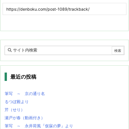
最近の投稿
筆写 ～ 京の通り名
るつぼ殿より
芹（せり）
瀬戸が春（動画付き）
筆写 ～ 永井荷風『仮寐の夢』より