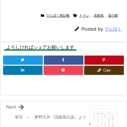
でんぼく雑記帳
トイレ
,
淡路島
,
道の駅
Posted by
でんぼく
よろしければシェアお願いします
Copy
Next
筆写 ～ 夢野久作『謡曲黒白談』より