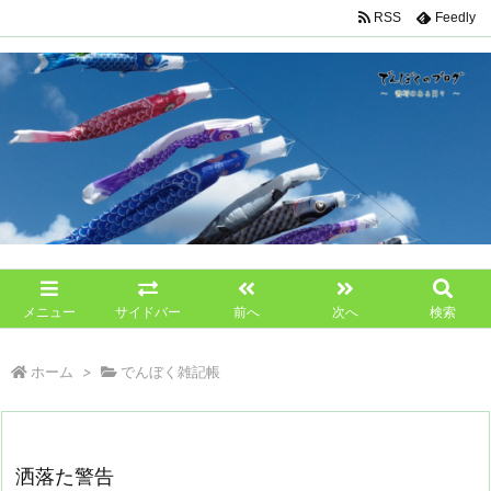
RSS
Feedly
メニュー
サイドバー
前へ
次へ
検索
ホーム
>
でんぼく雑記帳
洒落た警告