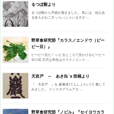
るつぼ殿より
るつぼ殿から手紙が届きました。 私には、絵心あ
る友人がお二方 いらっしゃいますが ...
野草食研究部『カラスノエンドウ（ピー
ピー豆）』
ピーピー豆だ！ いたるところで見かけるピーピー
豆の花 正式な和名はカラスノエンド ...
天岩戸 ～ あき缶´s 投稿より
『 天岩戸 』を 篆書体(てんしょたい)で 書して
みました。 インスタグラムアカ ...
野草食研究部『ノビル』『セイヨウカラ