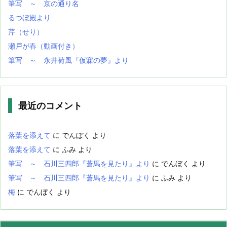
筆写 ～ 京の通り名
るつぼ殿より
芹（せり）
瀬戸が春（動画付き）
筆写 ～ 永井荷風『仮寐の夢』より
最近のコメント
落葉を添えて
に
でんぼく
より
落葉を添えて
に
ふみ
より
筆写 ～ 石川三四郎『蒼馬を見たり』より
に
でんぼく
より
筆写 ～ 石川三四郎『蒼馬を見たり』より
に
ふみ
より
梅
に
でんぼく
より