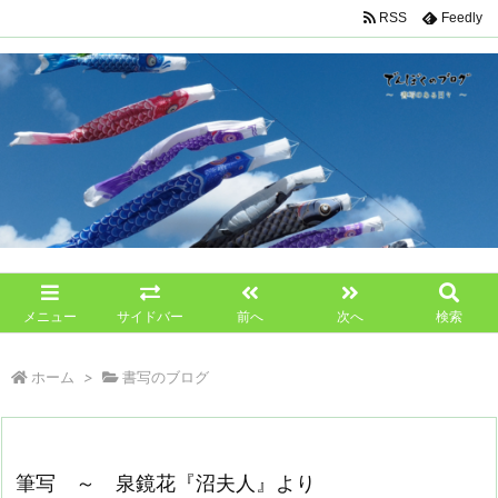
RSS
Feedly
メニュー
サイドバー
前へ
次へ
検索
ホーム
>
書写のブログ
筆写 ～ 泉鏡花『沼夫人』より