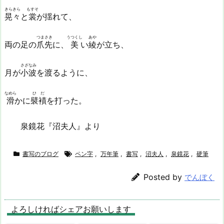
きらきら
もすそ
晃々
と
裳
が揺れて、
つまさき
うつくし
あや
両の足の
爪先
に、
美
い
綾
が立ち、
さざなみ
月が
小波
を渡るように、
なめら
ひだ
滑
かに
襞襀
を打った。
泉鏡花『沼夫人』より
書写のブログ
ペン字
,
万年筆
,
書写
,
沼夫人
,
泉鏡花
,
硬筆
Posted by
でんぼく
よろしければシェアお願いします