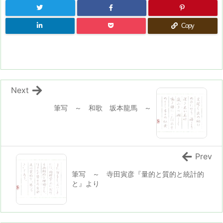
Copy
Next
筆写 ～ 和歌 坂本龍馬 ～
Prev
筆写 ～ 寺田寅彦『量的と質的と統計的
と』より