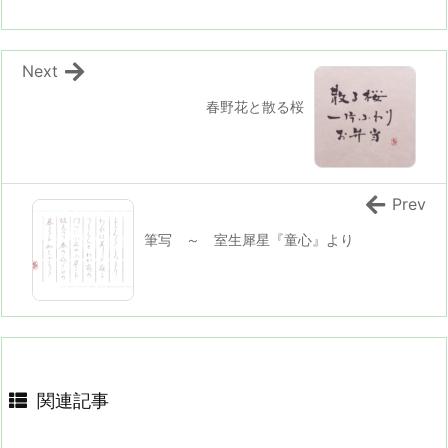
Next
春野花と散る桜
Prev
筆写 ～ 室生犀星『童心』より
関連記事