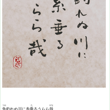
うお
た
かな
魚
釣れぬ川に糸
垂
るうらら
哉