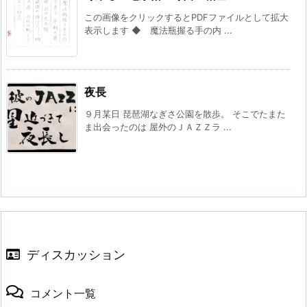
この画像をクリックするとPDFファイルとして拡大
表示します ◆ 魔法瓶握る手の内 ...
夜長
９月某日 琵琶湖なぎさ公園を散歩。 そこでたまた
ま出会ったのは 屋外のＪＡＺＺラ ...
ディスカッション
コメント一覧