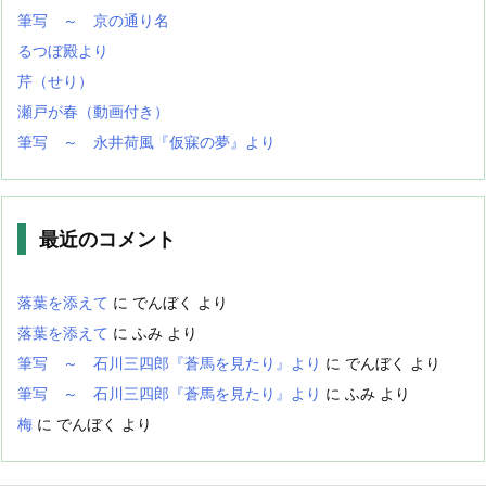
筆写 ～ 京の通り名
るつぼ殿より
芹（せり）
瀬戸が春（動画付き）
筆写 ～ 永井荷風『仮寐の夢』より
最近のコメント
落葉を添えて
に
でんぼく
より
落葉を添えて
に
ふみ
より
筆写 ～ 石川三四郎『蒼馬を見たり』より
に
でんぼく
より
筆写 ～ 石川三四郎『蒼馬を見たり』より
に
ふみ
より
梅
に
でんぼく
より