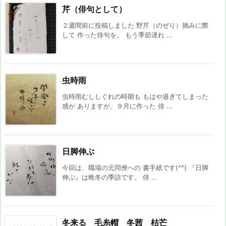
芹（俳句として）
２週間前に投稿しました 野芹（のぜり）摘みに際
して 作った俳句を。 もう季節遅れ ...
虫時雨
虫時雨むししぐれの時期も もはや過ぎてしまった
感が ありますが、９月に作った 俳 ...
日脚伸ぶ
今回は、職場の元同僚への 書手紙です(^^) 『日脚
伸ぶ』は晩冬の季語です。 俳 ...
冬来る 毛糸帽 冬茜 枯芒