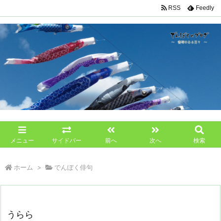
RSS
Feedly
メニュー
サイドバー
前へ
次へ
検索
ホーム
>
でんぼく俳句
うらら