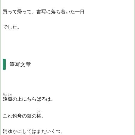
買って帰って、書写に落ち着いた一日
でした。
筆写文章
ゑんじゅ
遠樹
の上にちらばるは、
かい
これ釣舟の銀の
櫂
、
消ゆかにしてはまたいくつ、