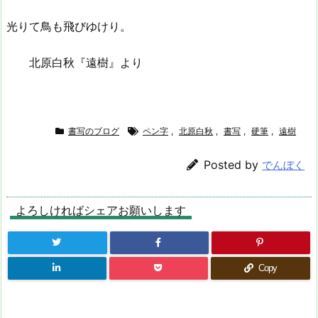
光りて鳥も飛びゆけり。
北原白秋『遠樹』より
書写のブログ
ペン字
,
北原白秋
,
書写
,
硬筆
,
遠樹
Posted by
でんぼく
よろしければシェアお願いします
Copy