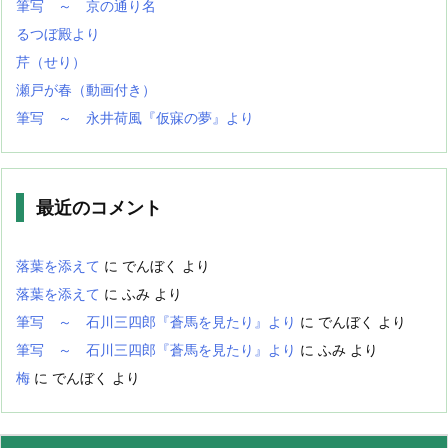
筆写 ～ 京の通り名
るつぼ殿より
芹（せり）
瀬戸が春（動画付き）
筆写 ～ 永井荷風『仮寐の夢』より
最近のコメント
落葉を添えて
に
でんぼく
より
落葉を添えて
に
ふみ
より
筆写 ～ 石川三四郎『蒼馬を見たり』より
に
でんぼく
より
筆写 ～ 石川三四郎『蒼馬を見たり』より
に
ふみ
より
梅
に
でんぼく
より