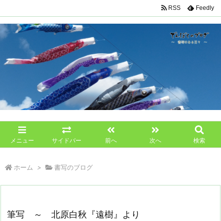
RSS
Feedly
メニュー
サイドバー
前へ
次へ
検索
ホーム
>
書写のブログ
筆写 ～ 北原白秋『遠樹』より