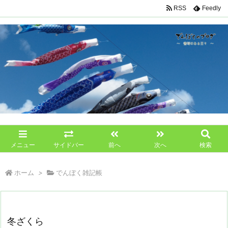
RSS
Feedly
メニュー
サイドバー
前へ
次へ
検索
ホーム
>
でんぼく雑記帳
冬ざくら