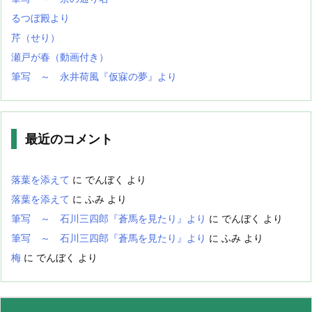
るつぼ殿より
芹（せり）
瀬戸が春（動画付き）
筆写 ～ 永井荷風『仮寐の夢』より
最近のコメント
落葉を添えて
に
でんぼく
より
落葉を添えて
に
ふみ
より
筆写 ～ 石川三四郎『蒼馬を見たり』より
に
でんぼく
より
筆写 ～ 石川三四郎『蒼馬を見たり』より
に
ふみ
より
梅
に
でんぼく
より