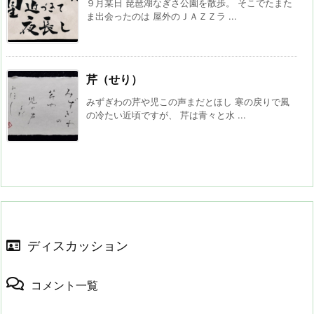
９月某日 琵琶湖なぎさ公園を散歩。 そこでたまた
ま出会ったのは 屋外のＪＡＺＺラ ...
芹（せり）
みずぎわの芹や児この声まだとほし 寒の戻りで風
の冷たい近頃ですが、 芹は青々と水 ...
ディスカッション
コメント一覧