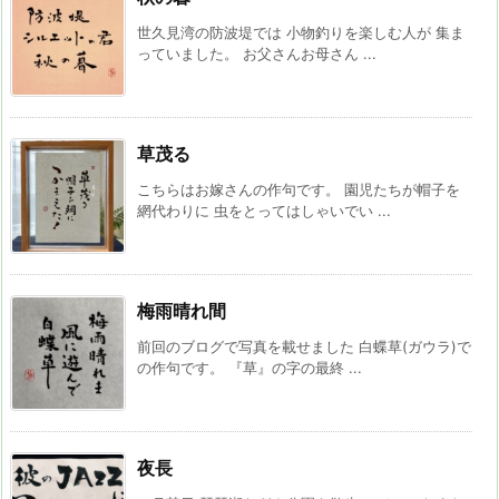
世久見湾の防波堤では 小物釣りを楽しむ人が 集ま
っていました。 お父さんお母さん ...
草茂る
こちらはお嫁さんの作句です。 園児たちが帽子を
網代わりに 虫をとってはしゃいでい ...
梅雨晴れ間
前回のブログで写真を載せました 白蝶草(ガウラ)で
の作句です。 『草』の字の最終 ...
夜長