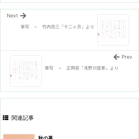
Next
筆写 ～ 竹内浩三『十二ヶ月』より
Prev
筆写 ～ 正岡容『滝野川貧寒』より
関連記事
秋の暮